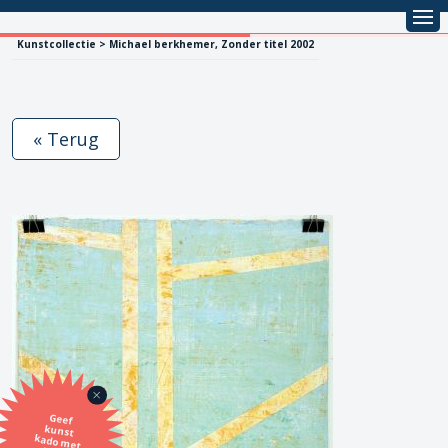
Kunstcollectie > Michael berkhemer, Zonder titel 2002
« Terug
Geef
kunst
kado met
de SBK