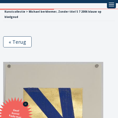
Kunstcollectie > Michael berkhemer, Zonder titel 5 7 2006 blauw op
bladgoud
« Terug
Geef
kunst
kado met
de SBK