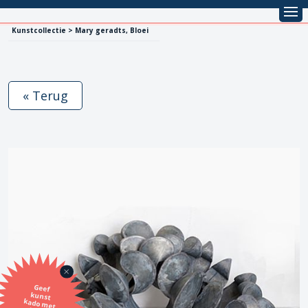
Kunstcollectie > Mary geradts, Bloei
« Terug
Geef
kunst
kado met
de SBK