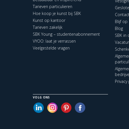
Vestigi
Tarieven particulieren
Geslot
Hoe koop je kunst bij SBK
Contac
Kunst op kantoor
Blijf o
Tarieven zakelijk
Blog
SBK Young – studentenabonnement
SBK in
VYOO: laat je verrassen
Vacatu
Veelgestelde vragen
Schenk
Algeme
particu
Algeme
bedrijv
Privacy 
VOLG ONS