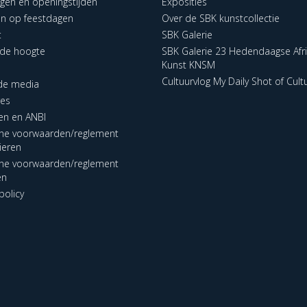
ngen en openingstijden
Exposities
en op feestdagen
Over de SBK kunstcollectie
t
SBK Galerie
p de hoogte
SBK Galerie 23 Hedendaagse Afr
Kunst KNSM
Cultuurvlog My Daily Shot of Cult
 de media
res
en en ANBI
ne voorwaarden/reglement
lieren
ne voorwaarden/reglement
en
policy