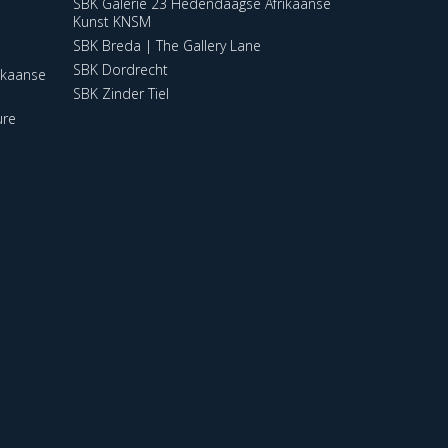
SBK Galerie 23 Hedendaagse Afrikaanse
Kunst KNSM
SBK Breda | The Gallery Lane
SBK Dordrecht
ikaanse
SBK Zinder Tiel
ure