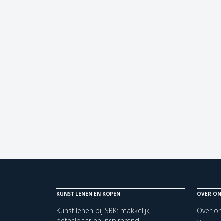
KUNST LENEN EN KOPEN
OVER ON
Kunst lenen bij SBK: makkelijk,
Over o
betaalbaar en inspirerend