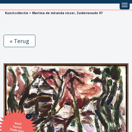
Kunstcollectie > Martina de miranda visser, Zuiderwoude 97
« Terug
Geef
kunst
kado met
de SBK