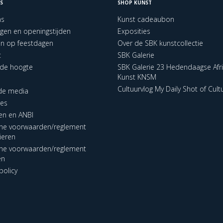
S
SHOP KUNST
ns
Kunst cadeaubon
ngen en openingstijden
Exposities
en op feestdagen
Over de SBK kunstcollectie
t
SBK Galerie
p de hoogte
SBK Galerie 23 Hedendaagse Afr
Kunst KNSM
Cultuurvlog My Daily Shot of Cult
 de media
res
en en ANBI
ne voorwaarden/reglement
lieren
ne voorwaarden/reglement
en
policy