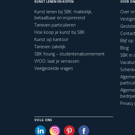
KUNST LENEN EN KOPEN
OVER ON
Kunst lenen bij SBK: makkelijk,
Over o
betaalbaar en inspirerend
Vestigi
Tarieven particulieren
Geslot
Hoe koop je kunst bij SBK
Contac
Kunst op kantoor
Blijf o
Tarieven zakelijk
Blog
SBK Young – studentenabonnement
SBK in
VYOO: laat je verrassen
Vacatu
Veelgestelde vragen
Schenk
Algeme
particu
Algeme
bedrijv
Privacy 
VOLG ONS