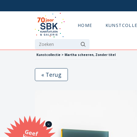
HOME
KUNSTCOLLE
Kunstcollectie > Martha scheeren, Zonder titel
« Terug
G
eef
u
n
st
a
d
o
m
et
e SB
K
u
n
stb
o
n