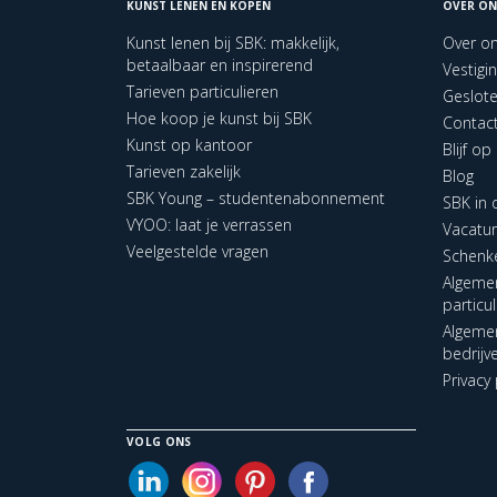
KUNST LENEN EN KOPEN
OVER ON
Kunst lenen bij SBK: makkelijk,
Over o
betaalbaar en inspirerend
Vestigi
Tarieven particulieren
Geslot
Hoe koop je kunst bij SBK
Contac
Kunst op kantoor
Blijf o
Tarieven zakelijk
Blog
SBK Young – studentenabonnement
SBK in
VYOO: laat je verrassen
Vacatu
Veelgestelde vragen
Schenk
Algeme
particu
Algeme
bedrijv
Privacy 
VOLG ONS