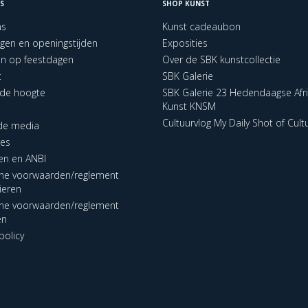
S
SHOP KUNST
ns
Kunst cadeaubon
ngen en openingstijden
Exposities
en op feestdagen
Over de SBK kunstcollectie
t
SBK Galerie
p de hoogte
SBK Galerie 23 Hedendaagse Afr
Kunst KNSM
Cultuurvlog My Daily Shot of Cult
 de media
res
en en ANBI
ne voorwaarden/reglement
lieren
ne voorwaarden/reglement
en
policy