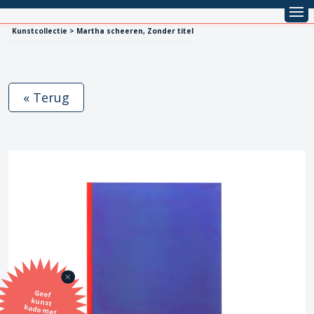
Kunstcollectie > Martha scheeren, Zonder titel
« Terug
Geef
kunst
kado met
de SBK