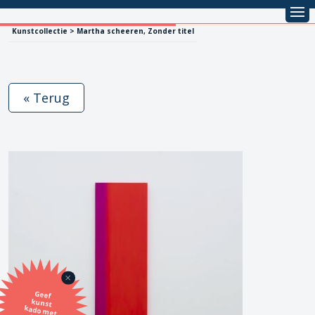
Kunstcollectie > Martha scheeren, Zonder titel
« Terug
Geef
kunst
kado met
de SBK