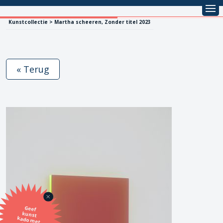
Kunstcollectie > Martha scheeren, Zonder titel 2023
« Terug
Geef
kunst
kado met
de SBK