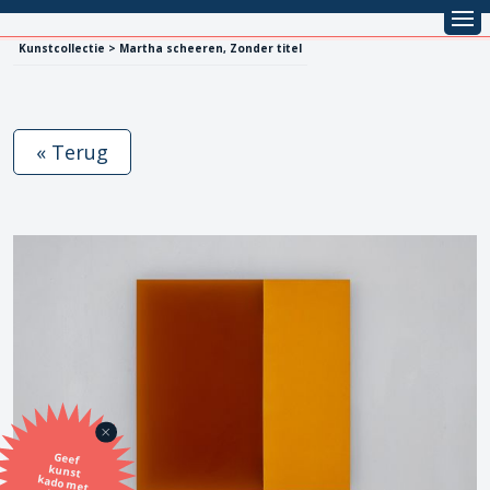
Kunstcollectie > Martha scheeren, Zonder titel
« Terug
Geef
kunst
kado met
de SBK