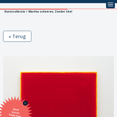
Kunstcollectie > Martha scheeren, Zonder titel
« Terug
Geef
kunst
kado met
de SBK