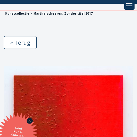
Kunstcollectie > Martha scheeren, Zonder titel 2017
« Terug
Geef
kunst
kado met
de SBK