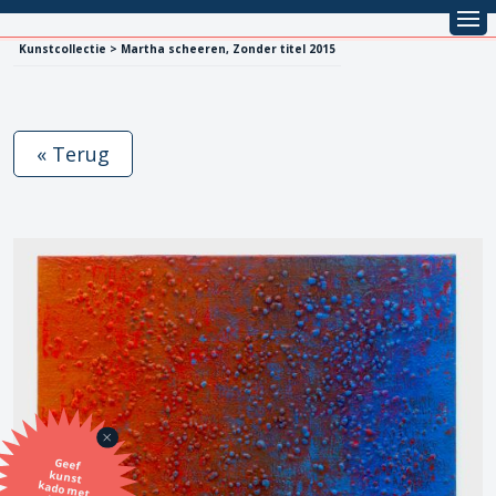
Kunstcollectie > Martha scheeren, Zonder titel 2015
« Terug
Geef
kunst
kado met
de SBK