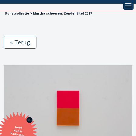
Kunstcollectie > Martha scheeren, Zonder titel 2017
« Terug
Geef
kunst
kado met
de SBK