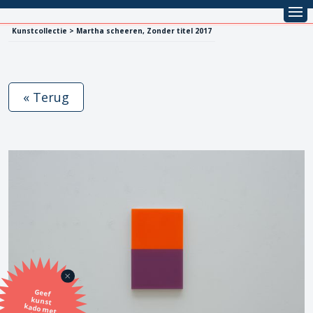
Kunstcollectie > Martha scheeren, Zonder titel 2017
« Terug
Geef
kunst
kado met
de SBK