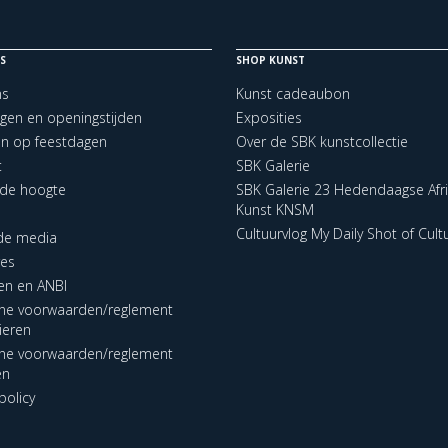
S
SHOP KUNST
ns
Kunst cadeaubon
ngen en openingstijden
Exposities
en op feestdagen
Over de SBK kunstcollectie
t
SBK Galerie
p de hoogte
SBK Galerie 23 Hedendaagse Afr
Kunst KNSM
Cultuurvlog My Daily Shot of Cult
 de media
res
en en ANBI
ne voorwaarden/reglement
lieren
ne voorwaarden/reglement
en
policy