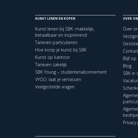
KUNST LENEN EN KOPEN
OVER ON
Kunst lenen bij SBK: makkelijk,
Over o
betaalbaar en inspirerend
Vestigi
Tarieven particulieren
Geslot
Hoe koop je kunst bij SBK
Contac
Kunst op kantoor
Blijf o
Tarieven zakelijk
Blog
SBK Young – studentenabonnement
SBK in
VYOO: laat je verrassen
Vacatu
Veelgestelde vragen
Schenk
Algeme
particu
Algeme
bedrijv
Privacy 