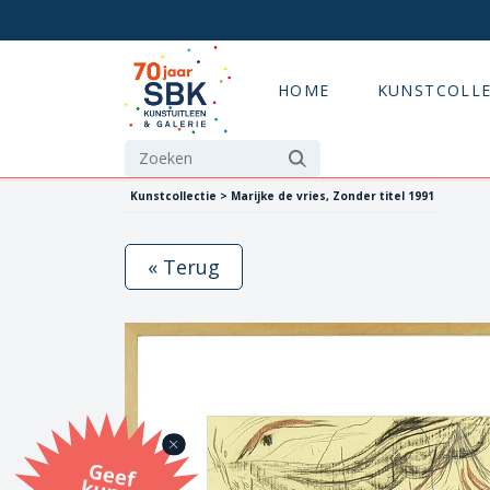
HOME
KUNSTCOLLE
Kunstcollectie > Marijke de vries, Zonder titel 1991
« Terug
G
eef
u
n
st
a
d
o
m
et
e SB
K
u
n
stb
o
n