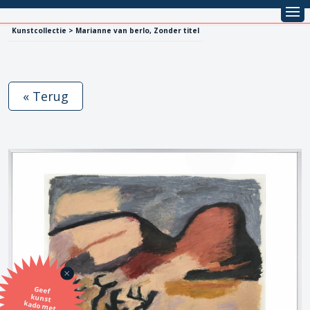
Kunstcollectie > Marianne van berlo, Zonder titel
« Terug
Geef
kunst
kado met
de SBK