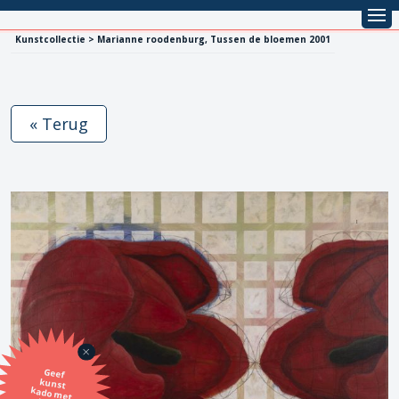
Kunstcollectie > Marianne roodenburg, Tussen de bloemen 2001
« Terug
Geef
kunst
kado met
de SBK