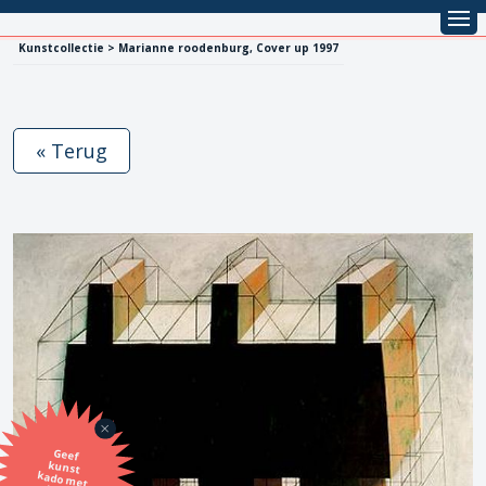
Kunstcollectie > Marianne roodenburg, Cover up 1997
« Terug
Geef
kunst
kado met
de SBK