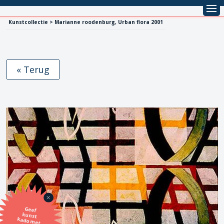
Kunstcollectie > Marianne roodenburg, Urban flora 2001
« Terug
Geef
kunst
kado met
de SBK