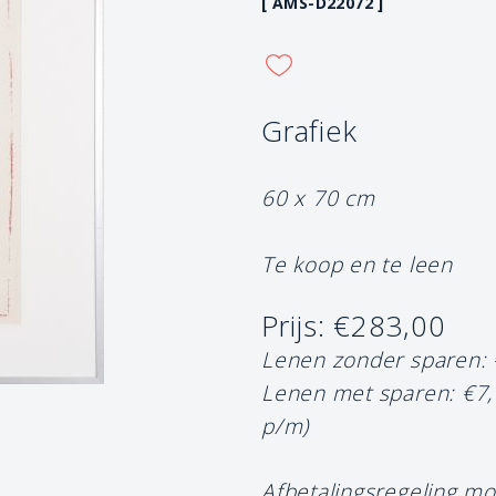
[ AMS-D22072 ]
Grafiek
60 x 70 cm
Te koop en te leen
Prijs: €283,00
Lenen zonder sparen:
Lenen met sparen: €7
p/m)
Afbetalingsregeling mo