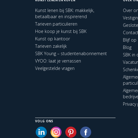
Kunst lenen bij SBK: makkelijk,
Over o
betaalbaar en inspirerend
Vestigi
Tarieven particulieren
Geslot
Hoe koop je kunst bij SBK
Contac
Kunst op kantoor
Blijf o
Tarieven zakelijk
Blog
SBK Young – studentenabonnement
SBK in
VYOO: laat je verrassen
Vacatu
Veelgestelde vragen
Schenk
Algeme
particu
Algeme
bedrijv
Privacy 
VOLG ONS