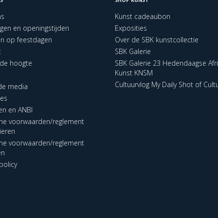
ns
Kunst cadeaubon
ngen en openingstijden
Exposities
en op feestdagen
Over de SBK kunstcollectie
t
SBK Galerie
p de hoogte
SBK Galerie 23 Hedendaagse Afr
Kunst KNSM
Cultuurvlog My Daily Shot of Cult
 de media
res
en en ANBI
ne voorwaarden/reglement
lieren
ne voorwaarden/reglement
en
policy