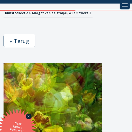
Kunstcollectie > Margot van de stolpe, Wild flowers 2
« Terug
Geef
kunst
kado met
de SBK