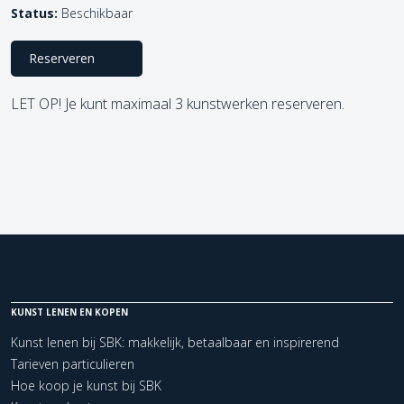
Status:
Beschikbaar
Reserveren
LET OP! Je kunt maximaal 3 kunstwerken reserveren.
KUNST LENEN EN KOPEN
Kunst lenen bij SBK: makkelijk, betaalbaar en inspirerend
Tarieven particulieren
Hoe koop je kunst bij SBK