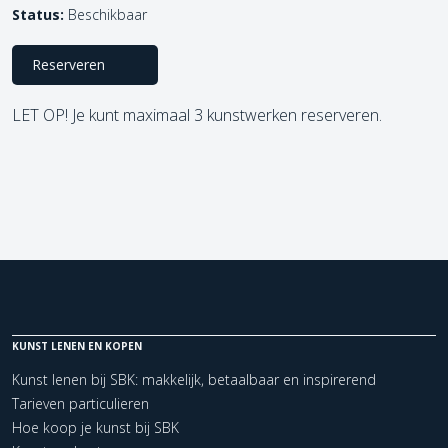
Status:
Beschikbaar
Reserveren
LET OP! Je kunt maximaal 3 kunstwerken reserveren.
KUNST LENEN EN KOPEN
Kunst lenen bij SBK: makkelijk, betaalbaar en inspirerend
Tarieven particulieren
Hoe koop je kunst bij SBK