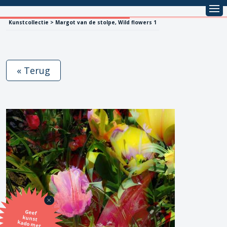
Kunstcollectie > Margot van de stolpe, Wild flowers 1
« Terug
Geef
kunst
kado met
de SBK