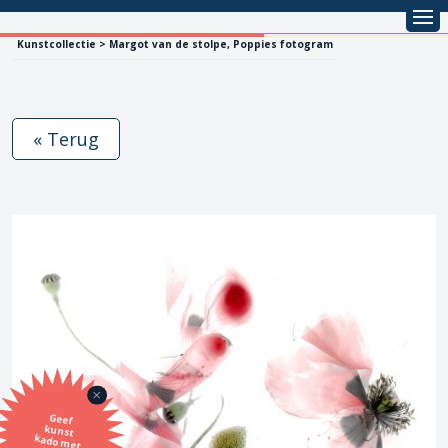
Kunstcollectie > Margot van de stolpe, Poppies fotogram
« Terug
Geef
kunst
kado met
de SBK