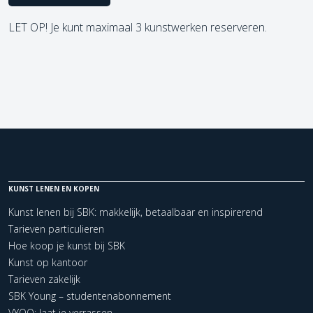
LET OP! Je kunt maximaal 3 kunstwerken reserveren.
KUNST LENEN EN KOPEN
Kunst lenen bij SBK: makkelijk, betaalbaar en inspirerend
Tarieven particulieren
Hoe koop je kunst bij SBK
Kunst op kantoor
Tarieven zakelijk
SBK Young – studentenabonnement
VYOO: laat je verrassen