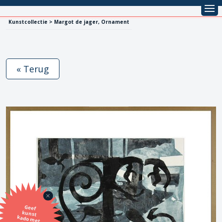
Kunstcollectie > Margot de jager, Ornament
« Terug
Geef
kunst
kado met
de SBK