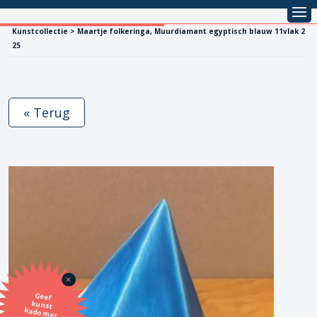
Kunstcollectie > Maartje folkeringa, Muurdiamant egyptisch blauw 11vlak 2
25
« Terug
Geef
kunst
kado met
de SBK