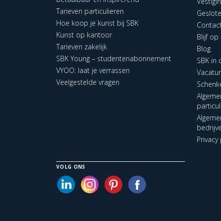
Vestigi
Tarieven particulieren
Geslot
Hoe koop je kunst bij SBK
Contac
Kunst op kantoor
Blijf o
Tarieven zakelijk
Blog
SBK Young – studentenabonnement
SBK in
VYOO: laat je verrassen
Vacatu
Veelgestelde vragen
Schenk
Algeme
particu
Algeme
bedrijv
Privacy 
VOLG ONS