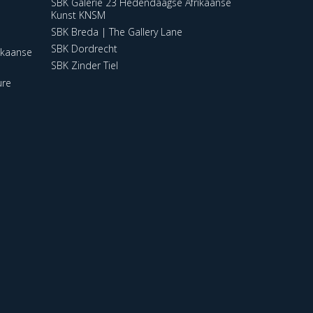
SBK Galerie 23 Hedendaagse Afrikaanse
Kunst KNSM
SBK Breda | The Gallery Lane
SBK Dordrecht
ikaanse
SBK Zinder Tiel
ure