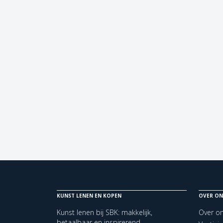
KUNST LENEN EN KOPEN
OVER ON
Kunst lenen bij SBK: makkelijk,
Over o
betaalbaar en inspirerend