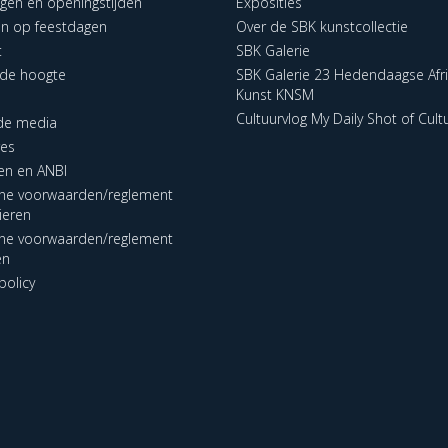
ngen en openingstijden
Exposities
en op feestdagen
Over de SBK kunstcollectie
t
SBK Galerie
p de hoogte
SBK Galerie 23 Hedendaagse Afr
Kunst KNSM
Cultuurvlog My Daily Shot of Cult
 de media
res
en en ANBI
ne voorwaarden/reglement
lieren
ne voorwaarden/reglement
en
policy