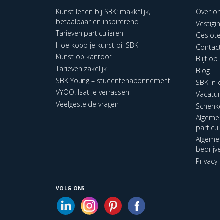
Kunst lenen bij SBK: makkelijk,
Over o
betaalbaar en inspirerend
Vestigi
Tarieven particulieren
Geslot
Hoe koop je kunst bij SBK
Contac
Kunst op kantoor
Blijf o
Tarieven zakelijk
Blog
SBK Young – studentenabonnement
SBK in
VYOO: laat je verrassen
Vacatu
Veelgestelde vragen
Schenk
Algeme
particu
Algeme
bedrijv
Privacy 
VOLG ONS