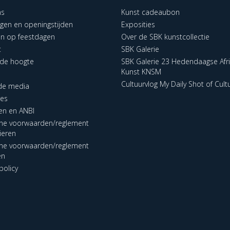
ns
Kunst cadeaubon
ngen en openingstijden
Exposities
en op feestdagen
Over de SBK kunstcollectie
t
SBK Galerie
p de hoogte
SBK Galerie 23 Hedendaagse Afr
Kunst KNSM
Cultuurvlog My Daily Shot of Cult
 de media
res
en en ANBI
ne voorwaarden/reglement
lieren
ne voorwaarden/reglement
en
policy