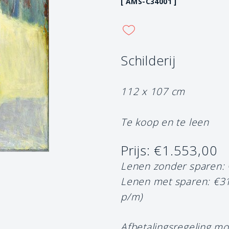
[ AMS-C34001 ]
Schilderij
112 x 107 cm
Te koop en te leen
Prijs: €1.553,00
Lenen zonder sparen:
Lenen met sparen: €3
p/m)
Afbetalingsregeling mo