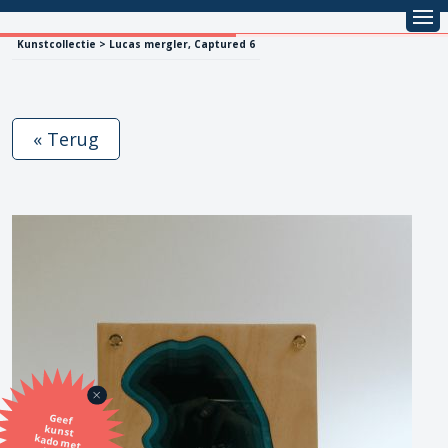
Kunstcollectie > Lucas mergler, Captured 6
« Terug
Geef
kunst
kado met
de SBK