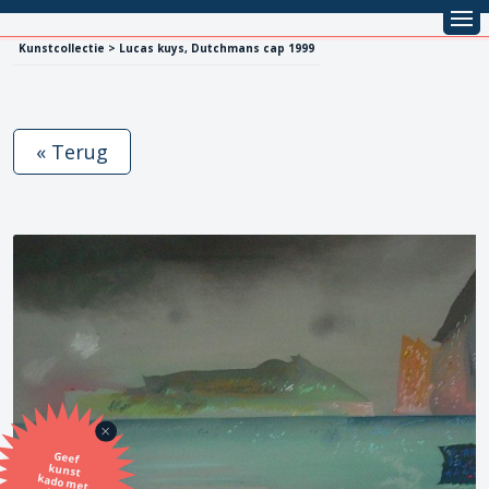
Kunstcollectie > Lucas kuys, Dutchmans cap 1999
« Terug
Geef
kunst
kado met
de SBK