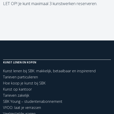
LET OP! Je kunt maximaal 3 kunstwerken reserveren.
KUNST LENEN EN KOPEN
Kunst lenen bij SBK: makkelijk, betaalbaar en inspirerend
Tarieven particulieren
Hoe koop je kunst bij SBK
Kunst op kantoor
Tarieven zakelijk
SBK Young – studentenabonnement
VYOO: laat je verrassen
Veelgestelde vragen