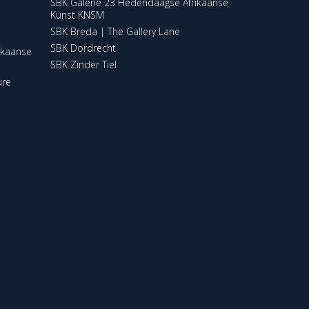
SBK Galerie 23 Hedendaagse Afrikaanse
Kunst KNSM
SBK Breda | The Gallery Lane
SBK Dordrecht
ikaanse
SBK Zinder Tiel
ure