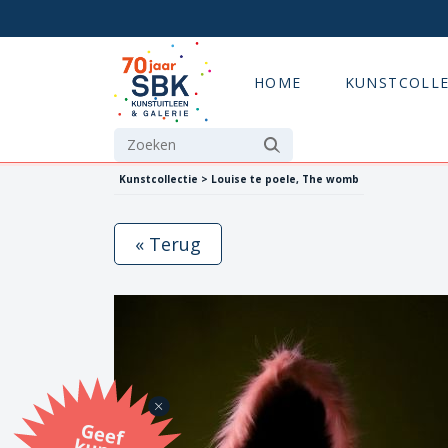
HOME
KUNSTCOLLE
Kunstcollectie > Louise te poele, The womb
« Terug
G
eef
u
n
st
a
d
o
m
et
e SB
K
u
n
stb
o
n