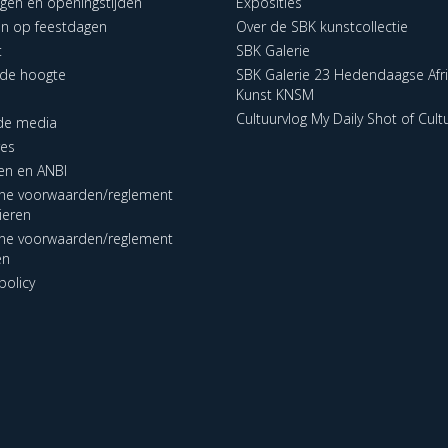
ngen en openingstijden
Exposities
en op feestdagen
Over de SBK kunstcollectie
t
SBK Galerie
p de hoogte
SBK Galerie 23 Hedendaagse Afr
Kunst KNSM
Cultuurvlog My Daily Shot of Cult
 de media
res
en en ANBI
ne voorwaarden/reglement
lieren
ne voorwaarden/reglement
en
policy