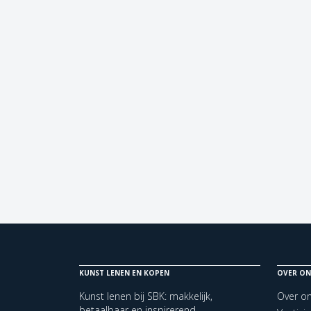
KUNST LENEN EN KOPEN
OVER ON
Kunst lenen bij SBK: makkelijk,
Over o
betaalbaar en inspirerend