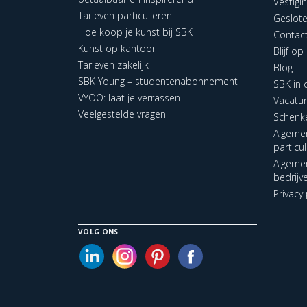
Vestigi
Tarieven particulieren
Geslot
Hoe koop je kunst bij SBK
Contac
Kunst op kantoor
Blijf o
Tarieven zakelijk
Blog
SBK Young – studentenabonnement
SBK in
VYOO: laat je verrassen
Vacatu
Veelgestelde vragen
Schenk
Algeme
particu
Algeme
bedrijv
Privacy 
VOLG ONS