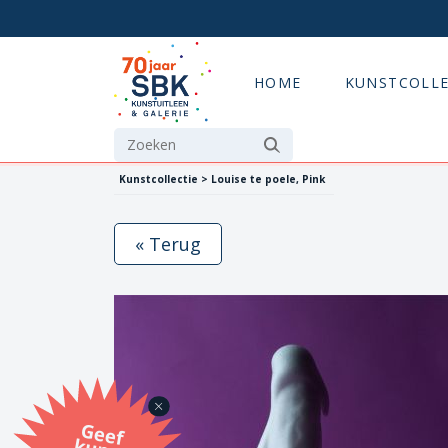
HOME
KUNSTCOLLE
Kunstcollectie > Louise te poele, Pink
« Terug
G
eef
u
n
st
a
d
o
m
et
e SB
K
u
n
stb
o
n