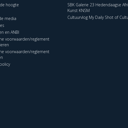
p de hoogte
SBK Galerie 23 Hedendaagse Afr
Kunst KNSM
Cultuurvlog My Daily Shot of Cult
 de media
res
en en ANBI
ne voorwaarden/reglement
lieren
ne voorwaarden/reglement
en
policy