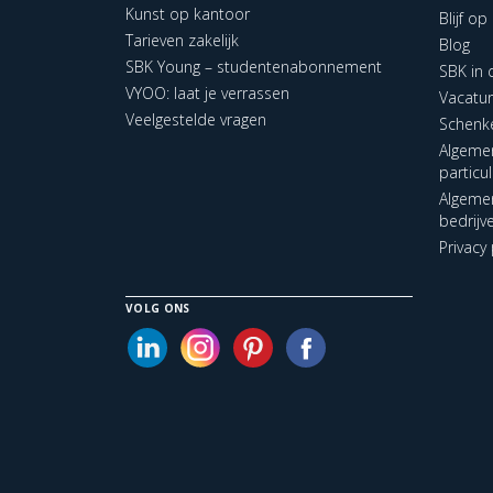
Kunst op kantoor
Blijf o
Tarieven zakelijk
Blog
SBK Young – studentenabonnement
SBK in
VYOO: laat je verrassen
Vacatu
Veelgestelde vragen
Schenk
Algeme
particu
Algeme
bedrijv
Privacy 
VOLG ONS