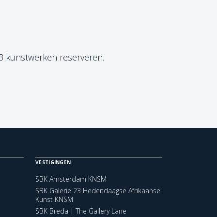
 3 kunstwerken reserveren.
VESTIGINGEN
SBK Amsterdam KNSM
SBK Galerie 23 Hedendaagse Afrikaanse
Kunst KNSM
SBK Breda | The Gallery Lane