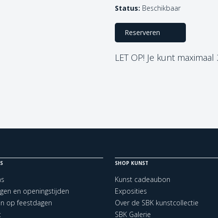
Status:
Beschikbaar
Reserveren
LET OP! Je kunt maximaal
S
SHOP KUNST
ns
Kunst cadeaubon
ngen en openingstijden
Exposities
en op feestdagen
Over de SBK kunstcollectie
t
SBK Galerie