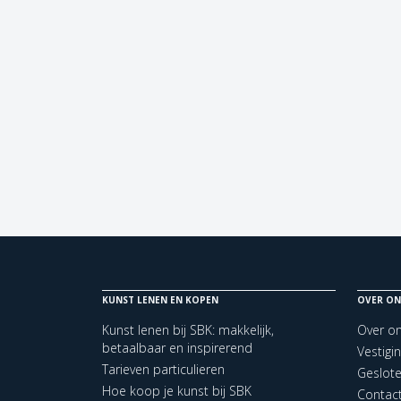
KUNST LENEN EN KOPEN
OVER ON
Kunst lenen bij SBK: makkelijk,
Over o
betaalbaar en inspirerend
Vestigi
Tarieven particulieren
Geslot
Hoe koop je kunst bij SBK
Contac