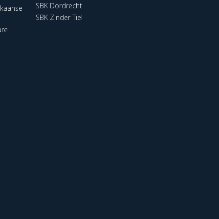
SBK Dordrecht
ikaanse
SBK Zinder Tiel
ure