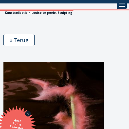
Kunstcollectie > Louise te poele, Sculpting
« Terug
Geef
kunst
kado met
de SBK