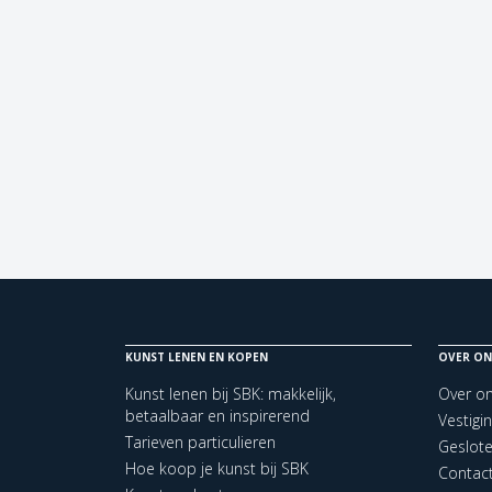
KUNST LENEN EN KOPEN
OVER ON
Kunst lenen bij SBK: makkelijk,
Over o
betaalbaar en inspirerend
Vestigi
Tarieven particulieren
Geslot
Hoe koop je kunst bij SBK
Contac