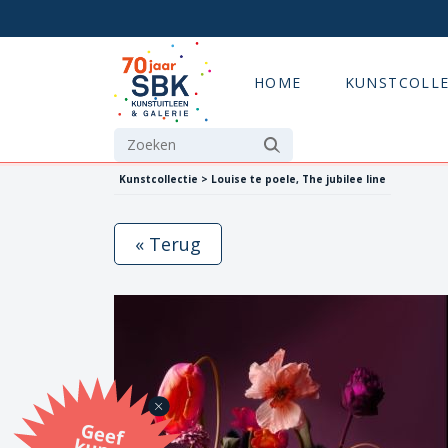
HOME
KUNSTCOLLE
Kunstcollectie > Louise te poele, The jubilee line
« Terug
G
eef
u
n
st
a
d
o
m
et
e SB
K
u
n
stb
o
n