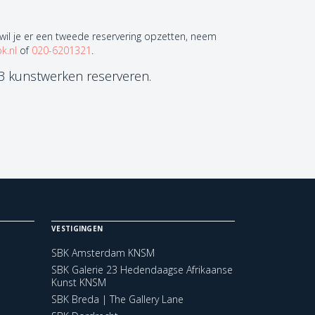
 wil je er een tweede reservering opzetten, neem
k.nl
of
020-6201321
.
 3 kunstwerken reserveren.
VESTIGINGEN
SBK Amsterdam KNSM
SBK Galerie 23 Hedendaagse Afrikaanse
Kunst KNSM
SBK Breda | The Gallery Lane