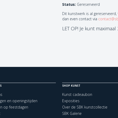
Status:
Gereserveerd
Dit kunstwerk is al gereserveerd,
dan even contact via
contact@sb
LET OP! Je kunt maximaal
S
SHOP KUNST
ns
Kunst cadeaubon
ngen en openingstijden
Exposities
en op feestdagen
Over de SBK kunstcollectie
t
SBK Galerie