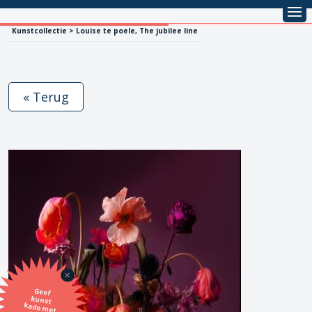
Kunstcollectie > Louise te poele, The jubilee line
« Terug
Geef
kunst
kado met
de SBK