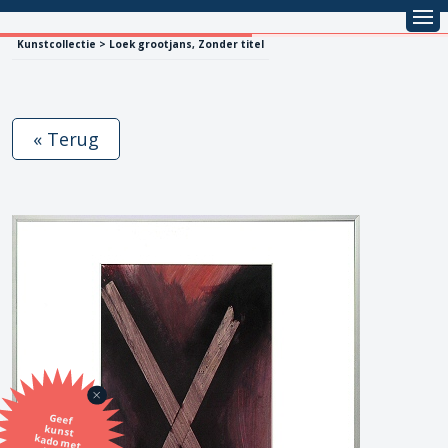
Kunstcollectie > Loek grootjans, Zonder titel
« Terug
Geef
kunst
kado met
de SBK