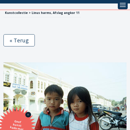
Kunstcollectie > Linus harms, Afslag angkor 11
« Terug
Geef
kunst
kado met
de SBK