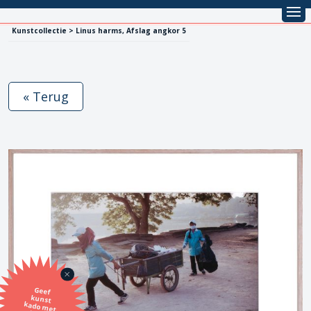
Kunstcollectie > Linus harms, Afslag angkor 5
« Terug
Geef
kunst
kado met
de SBK