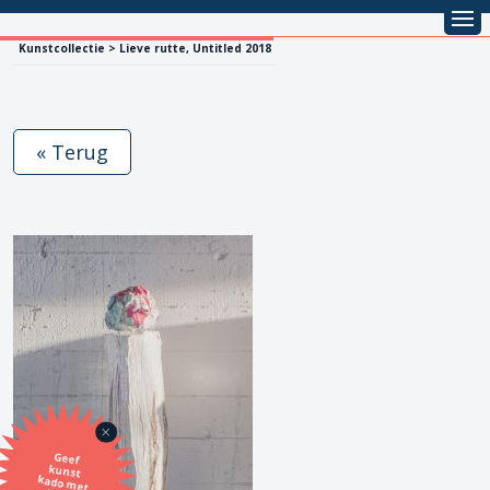
Kunstcollectie > Lieve rutte, Untitled 2018
« Terug
Geef
kunst
kado met
de SBK