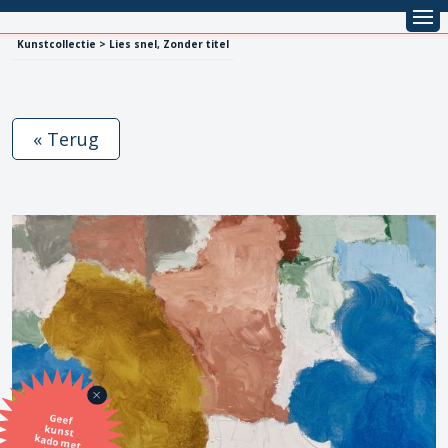
Kunstcollectie > Lies snel, Zonder titel
« Terug
Geef
kunst
kado met
de SBK