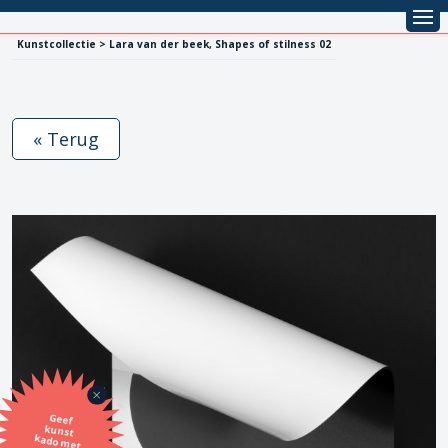
Kunstcollectie > Lara van der beek, Shapes of stilness 02
« Terug
Geef
kunst
kado met
de SBK