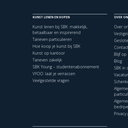
KUNST LENEN EN KOPEN
OVER ON
Kunst lenen bij SBK: makkelijk,
Over o
betaalbaar en inspirerend
Vestigi
Tarieven particulieren
Geslot
Hoe koop je kunst bij SBK
Contac
Kunst op kantoor
Blijf o
Tarieven zakelijk
Blog
SBK Young – studentenabonnement
SBK in
VYOO: laat je verrassen
Vacatu
Veelgestelde vragen
Schenk
Algeme
particu
Algeme
bedrijv
Privacy 