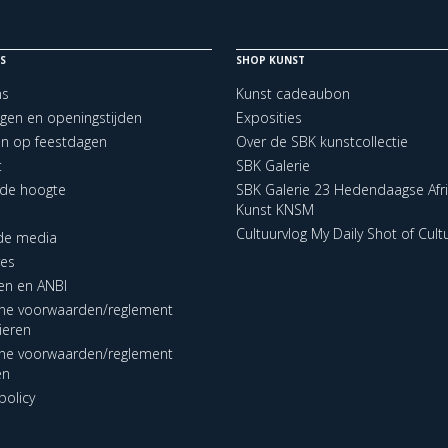
S
SHOP KUNST
ns
Kunst cadeaubon
ngen en openingstijden
Exposities
en op feestdagen
Over de SBK kunstcollectie
t
SBK Galerie
p de hoogte
SBK Galerie 23 Hedendaagse Afr
Kunst KNSM
Cultuurvlog My Daily Shot of Cult
 de media
res
en en ANBI
ne voorwaarden/reglement
lieren
ne voorwaarden/reglement
en
policy