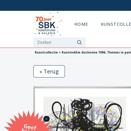
HOME
KUNSTCOLLE
Kunstcollectie > Kunsteditie duchenne 1996, Themes in pain
« Terug
G
eef
u
n
st
a
d
o
m
et
e SB
K
u
n
stb
o
n