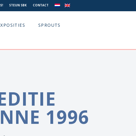
S!
STEUN SBK
CONTACT
EXPOSITIES
SPROUTS
EDITIE
NNE 1996