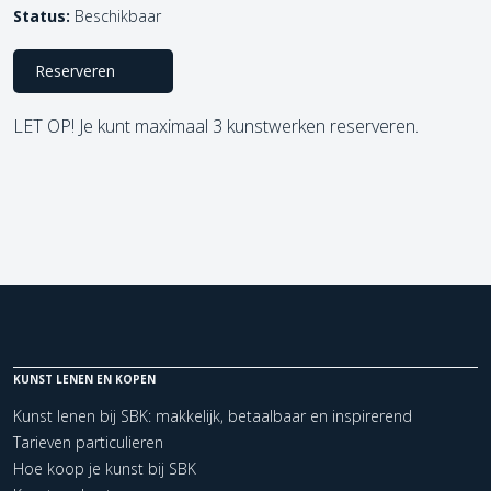
Status:
Beschikbaar
Reserveren
LET OP! Je kunt maximaal 3 kunstwerken reserveren.
KUNST LENEN EN KOPEN
Kunst lenen bij SBK: makkelijk, betaalbaar en inspirerend
Tarieven particulieren
Hoe koop je kunst bij SBK