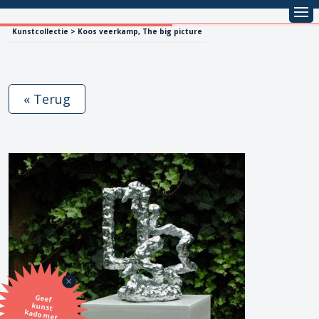
Kunstcollectie > Koos veerkamp, The big picture
« Terug
Geef
kunst
kado met
de SBK