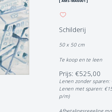
[ AMS-MA6001 ]
Schilderij
50 x 50 cm
Te koop en te leen
Prijs: €525,00
Lenen zonder sparen:
Lenen met sparen: €1
p/m)
Afbetalingsregeling mo