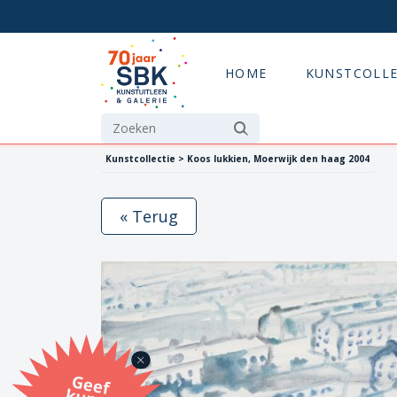
HOME
KUNSTCOLLE
Kunstcollectie > Koos lukkien, Moerwijk den haag 2004
« Terug
G
eef
u
n
st
a
d
o
m
et
e SB
K
u
n
stb
o
n