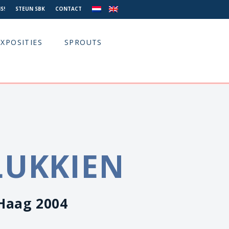
S!
STEUN SBK
CONTACT
EXPOSITIES
SPROUTS
LUKKIEN
Haag 2004