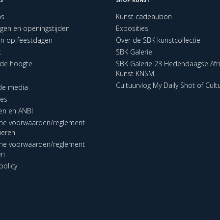
ns
Kunst cadeaubon
ngen en openingstijden
Exposities
en op feestdagen
Over de SBK kunstcollectie
t
SBK Galerie
p de hoogte
SBK Galerie 23 Hedendaagse Afr
Kunst KNSM
Cultuurvlog My Daily Shot of Cult
 de media
res
en en ANBI
ne voorwaarden/reglement
lieren
ne voorwaarden/reglement
en
policy