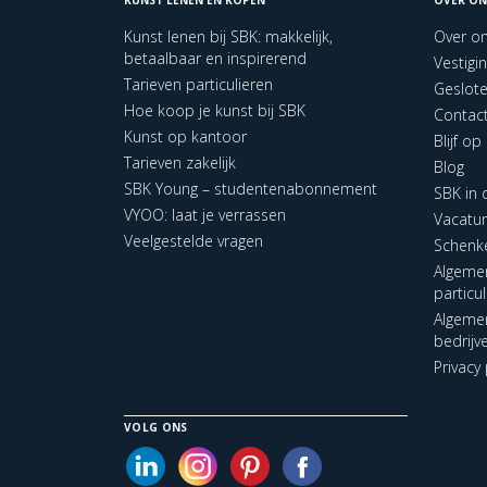
Kunst lenen bij SBK: makkelijk,
Over o
betaalbaar en inspirerend
Vestigi
Tarieven particulieren
Geslot
Hoe koop je kunst bij SBK
Contac
Kunst op kantoor
Blijf o
Tarieven zakelijk
Blog
SBK Young – studentenabonnement
SBK in
VYOO: laat je verrassen
Vacatu
Veelgestelde vragen
Schenk
Algeme
particu
Algeme
bedrijv
Privacy 
VOLG ONS