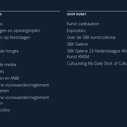
S
SHOP KUNST
ns
Kunst cadeaubon
ngen en openingstijden
Exposities
en op feestdagen
Over de SBK kunstcollectie
t
SBK Galerie
p de hoogte
SBK Galerie 23 Hedendaagse Afr
Kunst KNSM
Cultuurvlog My Daily Shot of Cult
 de media
res
en en ANBI
ne voorwaarden/reglement
lieren
ne voorwaarden/reglement
en
policy