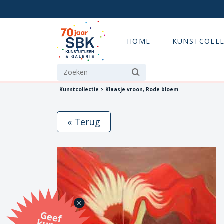
HOME
KUNSTCOLLE
Kunstcollectie > Klaasje vroon, Rode bloem
« Terug
G
eef
u
n
st
a
d
o
m
et
e SB
K
u
n
stb
o
n