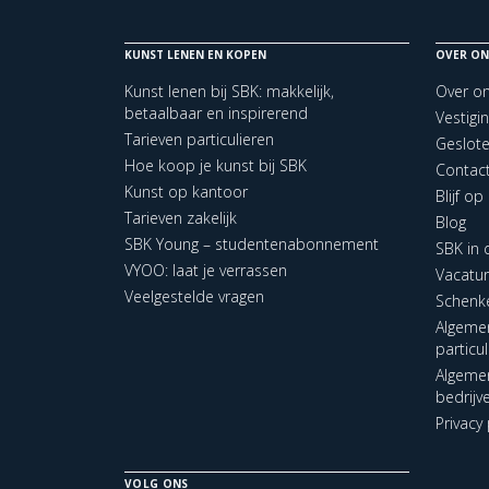
KUNST LENEN EN KOPEN
OVER ON
Kunst lenen bij SBK: makkelijk,
Over o
betaalbaar en inspirerend
Vestigi
Tarieven particulieren
Geslot
Hoe koop je kunst bij SBK
Contac
Kunst op kantoor
Blijf o
Tarieven zakelijk
Blog
SBK Young – studentenabonnement
SBK in
VYOO: laat je verrassen
Vacatu
Veelgestelde vragen
Schenk
Algeme
particu
Algeme
bedrijv
Privacy 
VOLG ONS