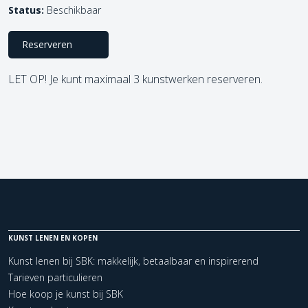
Status:
Beschikbaar
Reserveren
LET OP! Je kunt maximaal 3 kunstwerken reserveren.
KUNST LENEN EN KOPEN
Kunst lenen bij SBK: makkelijk, betaalbaar en inspirerend
Tarieven particulieren
Hoe koop je kunst bij SBK