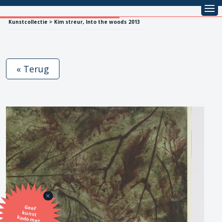
Kunstcollectie > Kim streur, Into the woods 2013
« Terug
Geef
kunst
kado met
de SBK