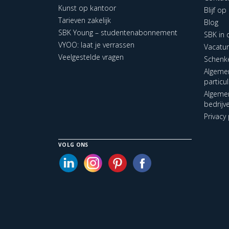
Kunst op kantoor
Blijf o
Tarieven zakelijk
Blog
SBK Young – studentenabonnement
SBK in
VYOO: laat je verrassen
Vacatu
Veelgestelde vragen
Schenk
Algeme
particu
Algeme
bedrijv
Privacy 
VOLG ONS