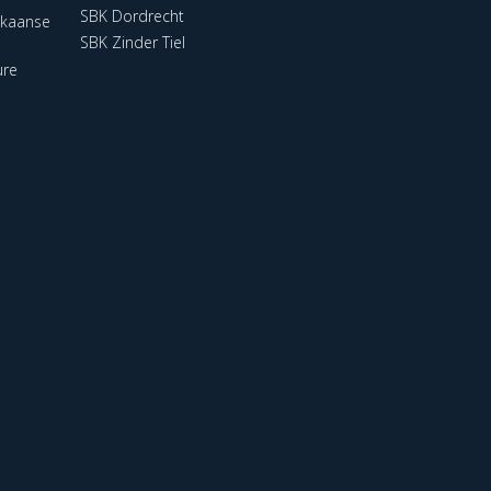
SBK Dordrecht
ikaanse
SBK Zinder Tiel
ure