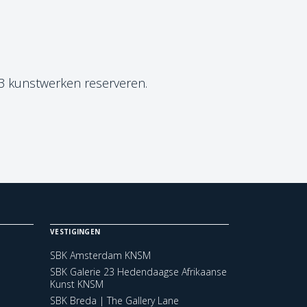
 3 kunstwerken reserveren.
VESTIGINGEN
SBK Amsterdam KNSM
SBK Galerie 23 Hedendaagse Afrikaanse
Kunst KNSM
SBK Breda | The Gallery Lane