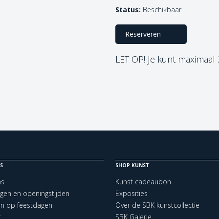
Status:
Beschikbaar
Reserveren
LET OP! Je kunt maximaal
S
SHOP KUNST
ns
Kunst cadeaubon
ngen en openingstijden
Exposities
en op feestdagen
Over de SBK kunstcollectie
t
SBK Galerie