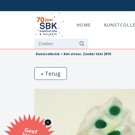
HOME
KUNSTCOLLE
Kunstcollectie > Kim streur, Zonder titel 2010
« Terug
G
eef
u
n
st
a
d
o
m
et
e SB
K
u
n
stb
o
n