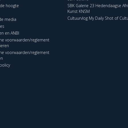
p de hoogte
SBK Galerie 23 Hedendaagse Afr
Kunst KNSM
Cultuurvlog My Daily Shot of Cult
 de media
res
en en ANBI
ne voorwaarden/reglement
lieren
ne voorwaarden/reglement
en
policy