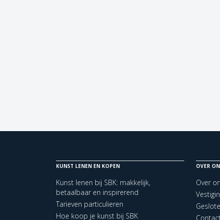
KUNST LENEN EN KOPEN
OVER ON
Kunst lenen bij SBK: makkelijk,
Over o
betaalbaar en inspirerend
Vestigi
Tarieven particulieren
Geslot
Hoe koop je kunst bij SBK
Contac