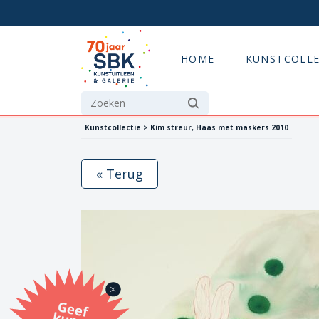
HOME
KUNSTCOLLE
Kunstcollectie > Kim streur, Haas met maskers 2010
« Terug
G
eef
u
n
st
a
d
o
m
et
e SB
K
u
n
stb
o
n