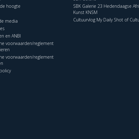
p de hoogte
SBK Galerie 23 Hedendaagse Afr
Kunst KNSM
Cultuurvlog My Daily Shot of Cult
 de media
res
en en ANBI
ne voorwaarden/reglement
lieren
ne voorwaarden/reglement
en
policy