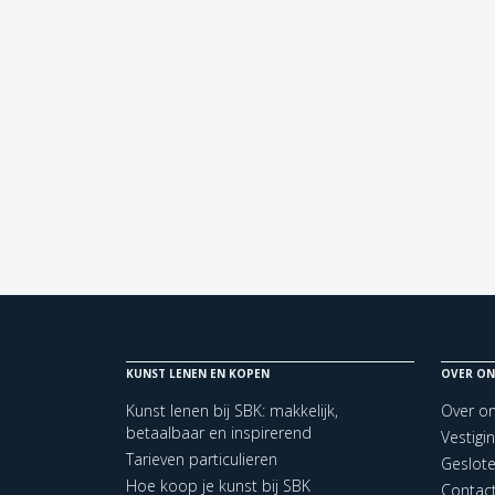
KUNST LENEN EN KOPEN
OVER ON
Kunst lenen bij SBK: makkelijk,
Over o
betaalbaar en inspirerend
Vestigi
Tarieven particulieren
Geslot
Hoe koop je kunst bij SBK
Contac