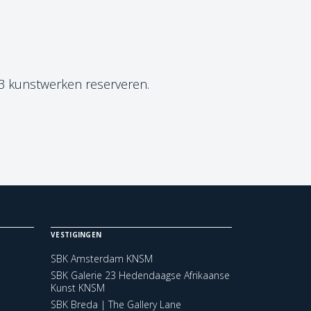
 3 kunstwerken reserveren.
VESTIGINGEN
SBK Amsterdam KNSM
SBK Galerie 23 Hedendaagse Afrikaanse
Kunst KNSM
SBK Breda | The Gallery Lane