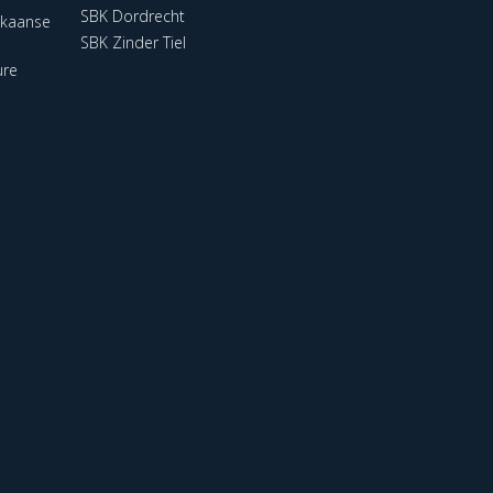
SBK Dordrecht
ikaanse
SBK Zinder Tiel
ure