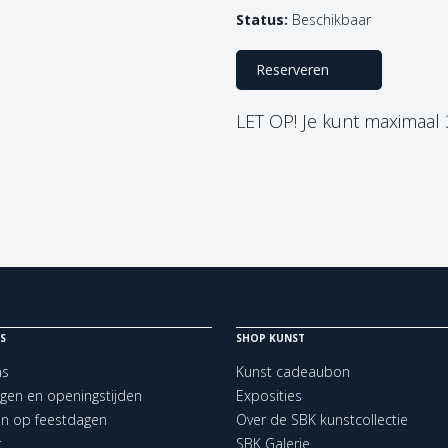
Status:
Beschikbaar
Reserveren
LET OP! Je kunt maximaal
S
SHOP KUNST
ns
Kunst cadeaubon
ngen en openingstijden
Exposities
en op feestdagen
Over de SBK kunstcollectie
t
SBK Galerie