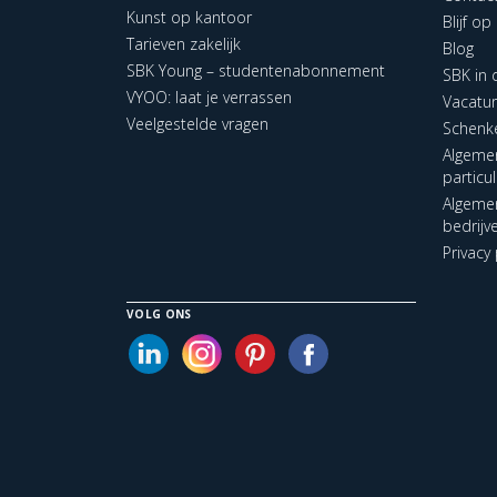
Kunst op kantoor
Blijf o
Tarieven zakelijk
Blog
SBK Young – studentenabonnement
SBK in
VYOO: laat je verrassen
Vacatu
Veelgestelde vragen
Schenk
Algeme
particu
Algeme
bedrijv
Privacy 
VOLG ONS