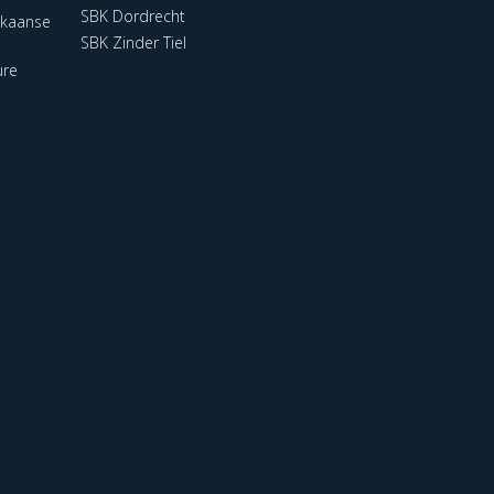
SBK Dordrecht
ikaanse
SBK Zinder Tiel
ure