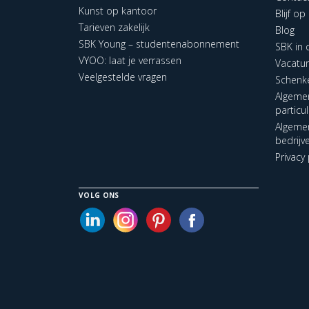
Kunst op kantoor
Blijf o
Tarieven zakelijk
Blog
SBK Young – studentenabonnement
SBK in
VYOO: laat je verrassen
Vacatu
Veelgestelde vragen
Schenk
Algeme
particu
Algeme
bedrijv
Privacy 
VOLG ONS