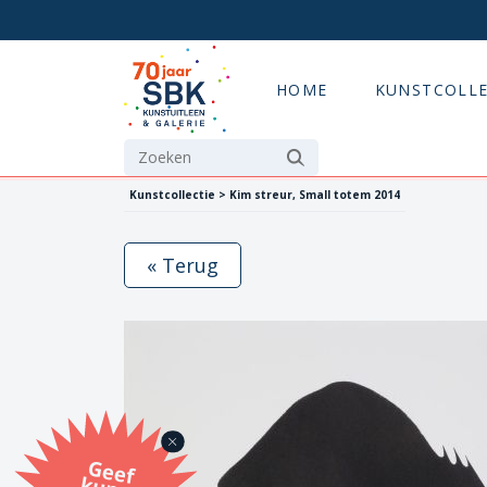
HOME
KUNSTCOLLE
Kunstcollectie > Kim streur, Small totem 2014
« Terug
G
eef
u
n
st
a
d
o
m
et
e SB
K
u
n
stb
o
n