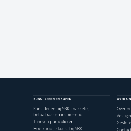
KUNST LENEN EN KOPEN
OVER ON
Kunst lenen bij SBK: makkelijk,
Over o
betaalbaar en inspirerend
Vestigi
Tarieven particulieren
Geslot
Hoe koop je kunst bij SBK
Contac