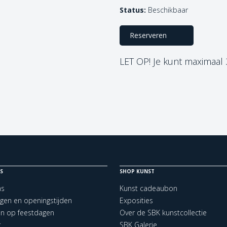
Status:
Beschikbaar
Reserveren
LET OP! Je kunt maximaal
S
SHOP KUNST
ns
Kunst cadeaubon
ngen en openingstijden
Exposities
en op feestdagen
Over de SBK kunstcollectie
t
SBK Galerie