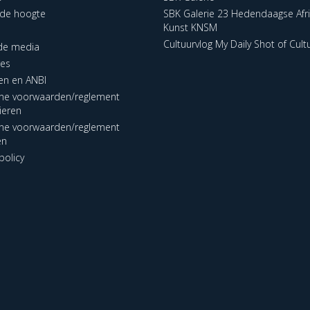
p de hoogte
SBK Galerie 23 Hedendaagse Afr
Kunst KNSM
Cultuurvlog My Daily Shot of Cult
 de media
res
en en ANBI
ne voorwaarden/reglement
lieren
ne voorwaarden/reglement
en
policy