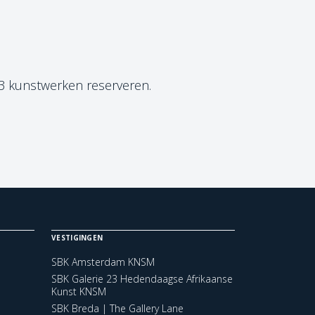
 3 kunstwerken reserveren.
VESTIGINGEN
SBK Amsterdam KNSM
SBK Galerie 23 Hedendaagse Afrikaanse
Kunst KNSM
SBK Breda | The Gallery Lane